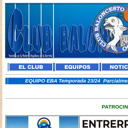
E
QUIPO EBA Temporada 23/24
Parcialme
PATROCI