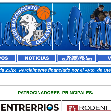
a 23/24
Parcialmente financiado por el Ayto. de U
PATROCINADORES
PRINCIPALES: